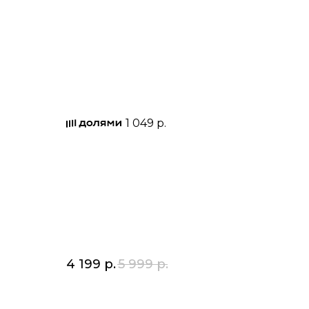
1 049 р.
4 199
р.
5 999
р.