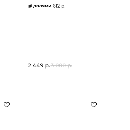
612 р.
2 449
р.
3 000
р.