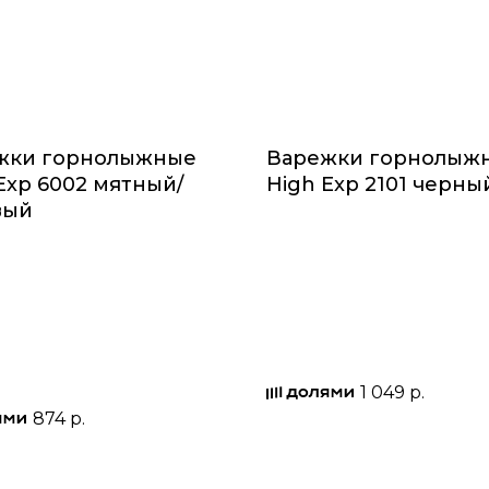
жки горнолыжные
Варежки горнолыж
Exp 6002 мятный/
High Exp 2101 черны
вый
1 049 р.
874 р.