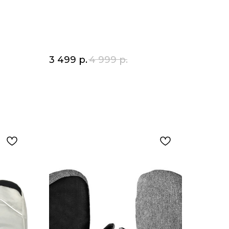
3 499
р.
4 999
р.