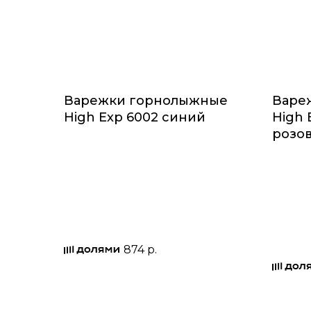
Варежки горнолыжные
Варе
High Exp 6002 синий
High 
розо
874 р.