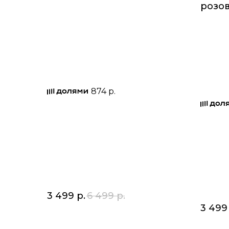
розо
874 р.
3 499
р.
6 499
р.
3 499