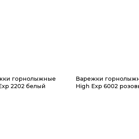
жки горнолыжные
Варежки горнолыж
Exp 2202 белый
High Exp 6002 розо