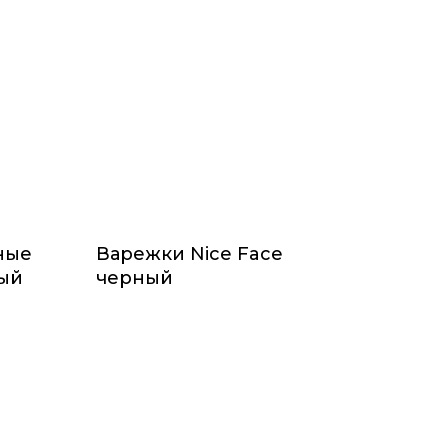
ные
Варежки Nice Face
вый
черный