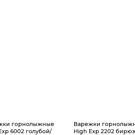
жки горнолыжные
Варежки горнолыж
Exp 6002 голубой/
High Exp 2202 бирю