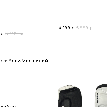
4 199
р.
5 999
р.
р.
6 499
р.
жки SnowMen синий
524 р.