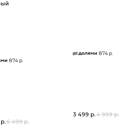
вый
874 р.
874 р.
3 499
р.
4 999
р.
р.
6 499
р.