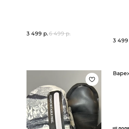
3 499
р.
6 499
р.
3 499
Варе