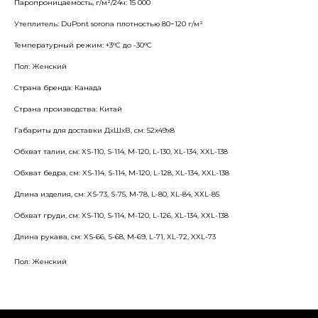
Паропроницаемость, г/м²/24ч: 15 000
Утеплитель: DuPont sorona плотностью 80−120 г/м²
Температурный режим: +3°С до -30°С
Пол: Женский
Страна бренда: Канада
Страна производства: Китай
Габариты для доставки ДхШхВ, см: 52x49x8
Обхват талии, см: XS-110, S-114, M-120, L-130, XL-134, XXL-138
Обхват бедра, см: XS-114, S-114, M-120, L-128, XL-134, XXL-138
Длина изделия, см: XS-73, S-75, M-78, L-80, XL-84, XXL-85
Обхват груди, см: XS-110, S-114, M-120, L-126, XL-134, XXL-138
Длина рукава, см: XS-66, S-68, M-69, L-71, XL-72, XXL-73
Пол: Женский