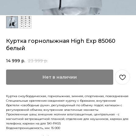
Куртка горнолыжная High Exp 85060
белый
14 999
р.
23 999
р.
Нет в наличии
Куртка сноубордическая, горнолыжная, зимняя, спортивная, повседневная
Специальные крепления соединяют куртку с брюками, внутренние
бретели «свободные руки», регулируемый по объему подол; капюшон с
регулировкой объема; внутренние эластичные манжеты
Проклеенные швы; внешние молнии влагозащитные, центральная - с
магнитной ветрозащитной планкой; отделение для наушников, карман для
телефона; карман на для SKI-PASS
Водонепроницаемость, мм: 15 000