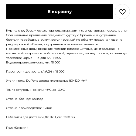
В корзину
Куртка сноубордическая, горнолыжная, зимняя, спортивная, повседневная
Специальные крепления соединяют куртку с брюками, внутренние
бретели «свободные руки», регулируемый по объему подол; капюшон с
регулировкой объема; внутренние эластичные манжеты
Проклеенные швы; внешние молнии влагозащитные, центральная - с
магнитной ветрозащитной планкой; отделение для наушников, карман для
телефона; карман на для SKI-PASS
Водонепроницаемость, мм: 15 000
Паропроницаемость, г/м²/24ч: 15 000
Утеплитель: DuPont sorona плотностью 80−120 г/м²
Температурный режим: +3°С до -30°С
Страна бренда: Канада
Страна производства: Китай
Габариты для доставки ДхШхВ, см: 52x49x8
Пол: Женский