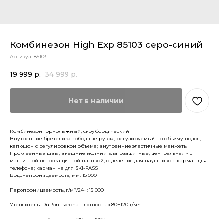
Комбинезон High Exp 85103 серо-синий
Артикул:
85103
19 999
р.
34 999
р.
Нет в наличии
Комбинезон горнолыжный, сноубордический
Внутренние бретели «свободные руки», регулируемый по объему подол;
капюшон с регулировкой объема; внутренние эластичные манжеты
Проклеенные швы; внешние молнии влагозащитные, центральная - с
магнитной ветрозащитной планкой; отделение для наушников, карман для
телефона; карман на для SKI-PASS
Водонепроницаемость, мм: 15 000
Паропроницаемость, г/м²/24ч: 15 000
Утеплитель: DuPont sorona плотностью 80−120 г/м²