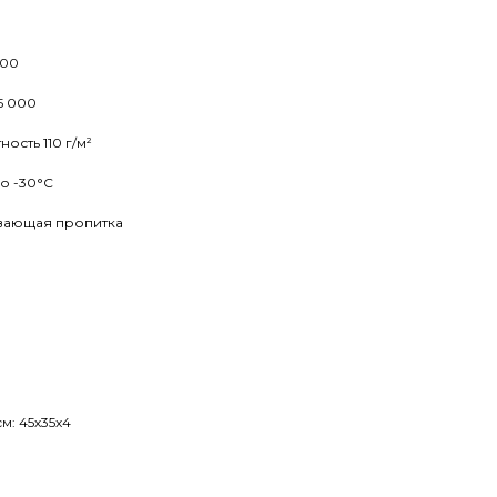
000
5 000
ность 110 г/м²
о -30°С
ивающая пропитка
м: 45х35х4