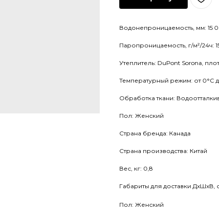
Водонепроницаемость, мм: 15 
Паропроницаемость, г/м²/24ч: 1
Утеплитель: DuPont Sorona, плот
Температурный режим: от 0°С д
Обработка ткани: Водоотталк
Пол: Женский
Страна бренда: Канада
Страна производства: Китай
Вес, кг: 0,8
Габариты для доставки ДхШхВ, с
Пол: Женский