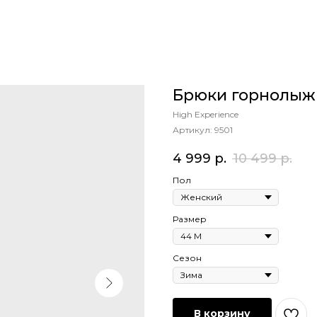
Брюки горнолыжн
High Experience
Артикул:
9501
4 999
р.
10 499
р.
Пол
Размер
Сезон
В корзину