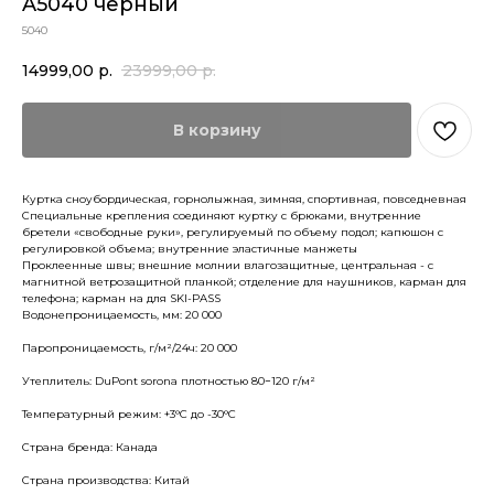
A5040 черный
5040
14999,00
р.
23999,00
р.
В корзину
Куртка сноубордическая, горнолыжная, зимняя, спортивная, повседневная
Специальные крепления соединяют куртку с брюками, внутренние
бретели «свободные руки», регулируемый по объему подол; капюшон с
регулировкой объема; внутренние эластичные манжеты
Проклеенные швы; внешние молнии влагозащитные, центральная - с
магнитной ветрозащитной планкой; отделение для наушников, карман для
телефона; карман на для SKI-PASS
Водонепроницаемость, мм: 20 000
Паропроницаемость, г/м²/24ч: 20 000
Утеплитель: DuPont sorona плотностью 80−120 г/м²
Температурный режим: +3°С до -30°С
Страна бренда: Канада
Страна производства: Китай