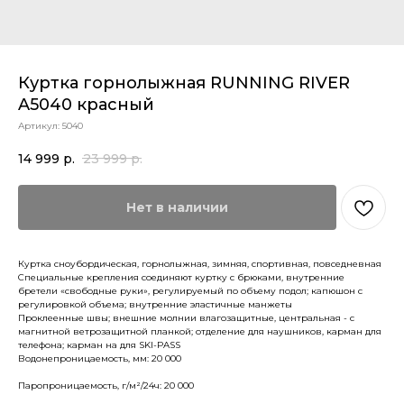
Куртка горнолыжная RUNNING RIVER
A5040 красный
Артикул:
5040
14 999
р.
23 999
р.
Нет в наличии
Куртка сноубордическая, горнолыжная, зимняя, спортивная, повседневная
Специальные крепления соединяют куртку с брюками, внутренние
бретели «свободные руки», регулируемый по объему подол; капюшон с
регулировкой объема; внутренние эластичные манжеты
Проклеенные швы; внешние молнии влагозащитные, центральная - с
магнитной ветрозащитной планкой; отделение для наушников, карман для
телефона; карман на для SKI-PASS
Водонепроницаемость, мм: 20 000
Паропроницаемость, г/м²/24ч: 20 000