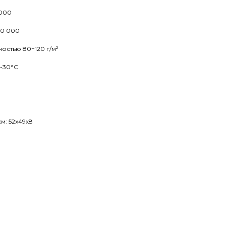
 000
20 000
ностью 80−120 г/м²
 -30°С
м: 52x49x8