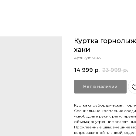
Куртка горнолыж
хаки
Артикул:
5045
14 999
р.
23 999
р.
Нет в наличии
Куртка сноубордическая, горн
Специальные крепления соедин
«свободные руки», регулируе
объема; внутренние эластичны
Проклеенные швы; внешние мол
ветрозащитной планкой; отдел