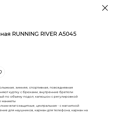
ная RUNNING RIVER A5045
олыжная, зимняя, спортивная, повседневная
яют куртку с брюками, внутренние бретели
мый по объему подол; капюшон с регулировкой
е манжеты
нии влагозащитные, центральная - с магнитной
ение для наушников, карман для телефона; карман на