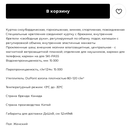
В корзину
Куртка сноубордическая, горнолыжная, зимняя, спортивная, повседневная
Специальные крепления соединяют куртку с брюками, внутренние
бретели «свободные руки», регулируемый по объему подол; капюшон с
регулировкой объема; внутренние эластичные манжеты
Проклеенные швы; внешние молнии влагозащитные, центральная - с
магнитной ветрозащитной планкой; отделение для наушников, карман для
телефона; карман на для SKI-PASS
Водонепроницаемость, мм: 15 000
Паропроницаемость, г/м²/24ч: 15 000
Утеплитель: DuPont sorona плотностью 80−120 г/м²
Температурный режим: +3°С до -30°С
Страна бренда: Канада
Страна производства: Китай
Габариты для доставки ДхШхВ, см: 52x49x8
Пол: Женский