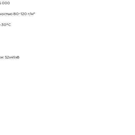
5 000
ностью 80−120 г/м²
 -30°С
м: 52x49x8