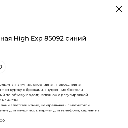
ная High Exp 85092 синий
олыжная, зимняя, спортивная, повседневная
яют куртку с брюками, внутренние бретели
мый по объему подол; капюшон с регулировкой
е манжеты
нии влагозащитные, центральная - с магнитной
ение для наушников, карман для телефона; карман на
000