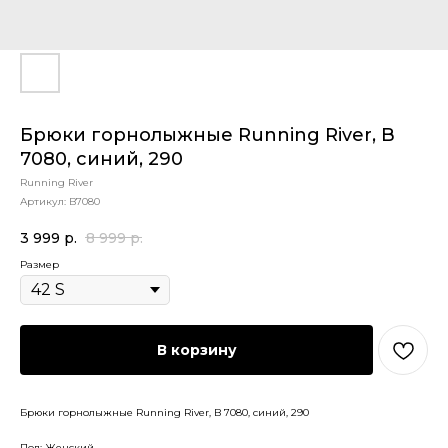
Брюки горнолыжные Running River, B
7080, синий, 290
Running River
Артикул:
B7080
3 999
р.
8 999
р.
Размер
В корзину
Брюки горнолыжные Running River, B 7080, синий, 290
Пол: Женский