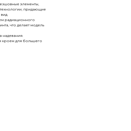
 безшовные элементы,
 технологии, придающие
вид.
ием радиационного
нта, что делает модель
а надевания.
м кроем для большего