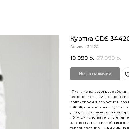
Куртка CDS 3442
Артикул:
34420
19 999
р.
27 999
р.
Нет в наличии
• Ткань использует разработа
технологию защиты от ветра и 
водонепроницаемостью и воз
10K10K, приятная на ощупь и с
для дополнительного комфорт
• Внутри используется утеплите
хлопковых пластин, обладающ
теплоизоляционными и дышащи