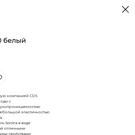
0 белый
нную компанией CDS
воды с
духопроницаемостью
 небольшой эластичностью
а.
ль Sorona в виде
ий отличными
ми свойствами.