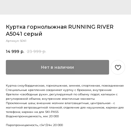
Куртка горнолыжная RUNNING RIVER
A5041 серый
Артикул:
5041
14 999
р.
23 999
р.
Нет в наличии
Куртка сноубордическая, горнолыжная, зимняя, спортивная, повседневная
Специальные крепления соединяют куртку с брюками, внутренние
бретели «свободные руки», регулируемый по объему подол; капюшон с
регулировкой объема; внутренние эластичные манжеты
Проклеенные швы; внешние молнии влагозащитные, центральная - с
магнитной ветрозащитной планкой; отделение для наушников, карман для
телефона; карман на для SKI-PASS
Водонепроницаемость, мм: 20 000
Паропроницаемость, г/м²/24ч: 20 000