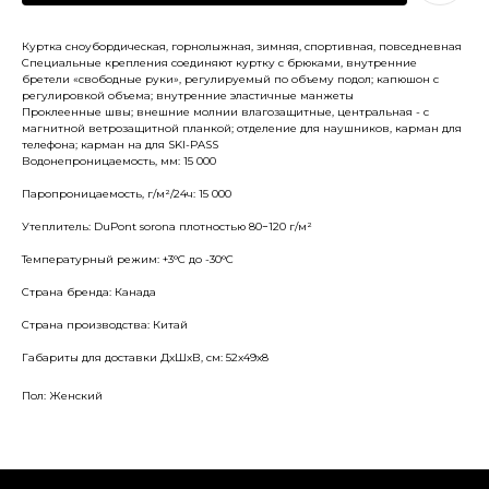
Куртка сноубордическая, горнолыжная, зимняя, спортивная, повседневная
Специальные крепления соединяют куртку с брюками, внутренние
бретели «свободные руки», регулируемый по объему подол; капюшон с
регулировкой объема; внутренние эластичные манжеты
Проклеенные швы; внешние молнии влагозащитные, центральная - с
магнитной ветрозащитной планкой; отделение для наушников, карман для
телефона; карман на для SKI-PASS
Водонепроницаемость, мм: 15 000
Паропроницаемость, г/м²/24ч: 15 000
Утеплитель: DuPont sorona плотностью 80−120 г/м²
Температурный режим: +3°С до -30°С
Страна бренда: Канада
Страна производства: Китай
Габариты для доставки ДхШхВ, см: 52x49x8
Пол: Женский