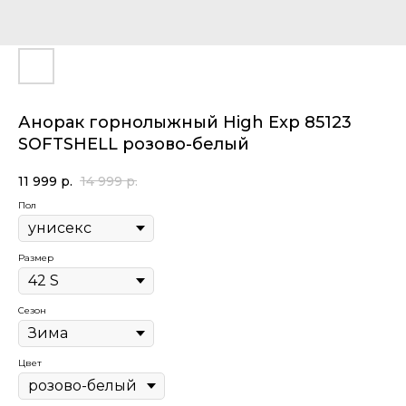
Анорак горнолыжный High Exp 85123
SOFTSHELL розово-белый
11 999
р.
14 999
р.
Пол
Размер
Сезон
Цвет