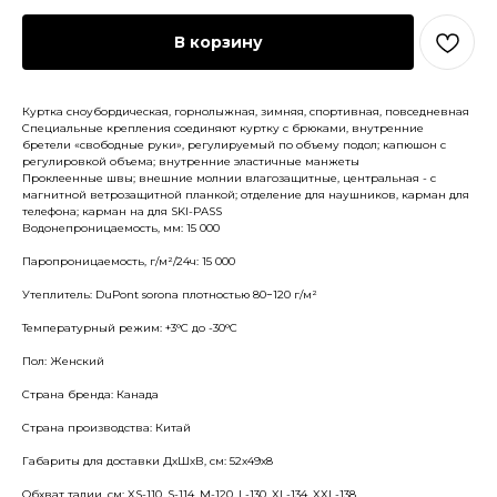
В корзину
Куртка сноубордическая, горнолыжная, зимняя, спортивная, повседневная
Специальные крепления соединяют куртку с брюками, внутренние
бретели «свободные руки», регулируемый по объему подол; капюшон с
регулировкой объема; внутренние эластичные манжеты
Проклеенные швы; внешние молнии влагозащитные, центральная - с
магнитной ветрозащитной планкой; отделение для наушников, карман для
телефона; карман на для SKI-PASS
Водонепроницаемость, мм: 15 000
Паропроницаемость, г/м²/24ч: 15 000
Утеплитель: DuPont sorona плотностью 80−120 г/м²
Температурный режим: +3°С до -30°С
Пол: Женский
Страна бренда: Канада
Страна производства: Китай
Габариты для доставки ДхШхВ, см: 52x49x8
Обхват талии, см: XS-110, S-114, M-120, L-130, XL-134, XXL-138