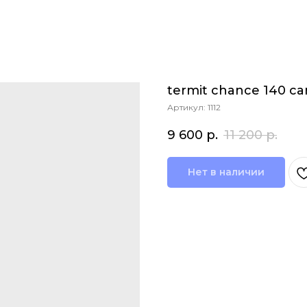
termit chance 140 c
Артикул:
1112
9 600
р.
11 200
р.
Нет в наличии