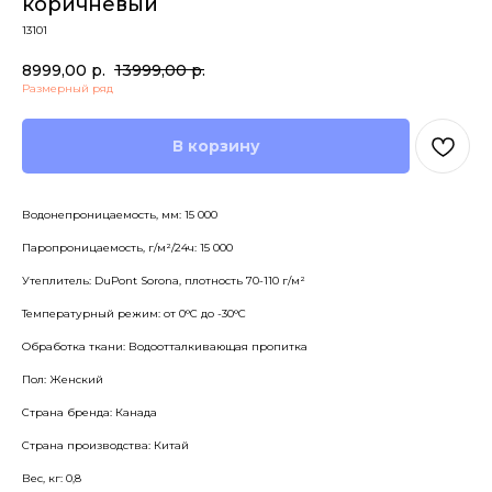
коричневый
13101
8999,00
р.
13999,00
р.
Размерный ряд
В корзину
Водонепроницаемость, мм: 15 000
Паропроницаемость, г/м²/24ч: 15 000
Утеплитель: DuPont Sorona, плотность 70-110 г/м²
Температурный режим: от 0°С до -30°С
Обработка ткани: Водоотталкивающая пропитка
Пол: Женский
Страна бренда: Канада
Страна производства: Китай
Вес, кг: 0,8