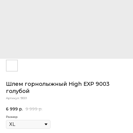
Шлем горнолыжный High EXP 9003
голубой
Артикул:
9001
6 999
р.
9 999
р.
Размер