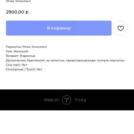
Three Snowmen
2900,00
р.
В корзину
Перчатки Three Snowmen
Пол: Женский
Возраст: Взрослые
Дополнения: Крепление на запястье, предотвращающее потерю перчатки
Ски-пасс: Нет
Сенсорные / Touch: Нет
Tilda
Made on