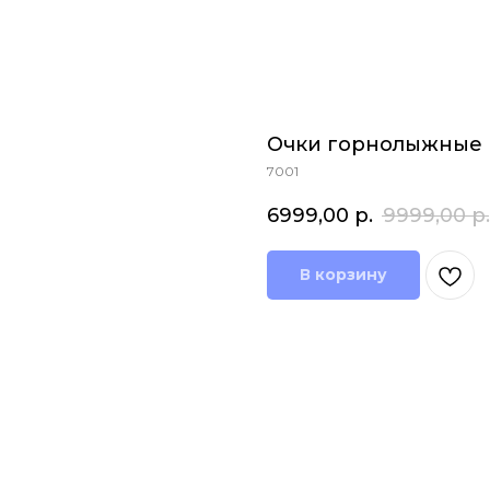
Очки горнолыжные H
7001
6999,00
р.
9999,00
р.
В корзину