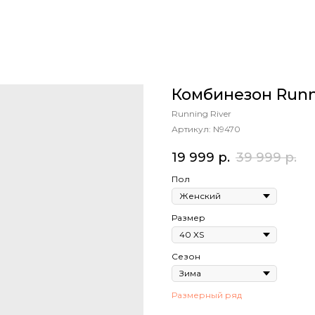
Комбинезон Runnin
Running River
Артикул:
N9470
19 999
р.
39 999
р.
Пол
Размер
Сезон
Размерный ряд