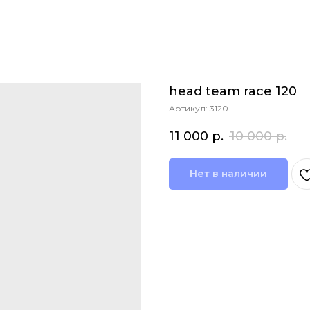
head team race 120
Артикул:
3120
11 000
р.
10 000
р.
Нет в наличии