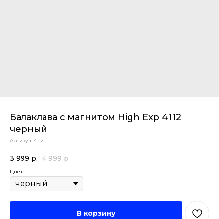
Балаклава с магнитом High Exp 4112
черный
Артикул:
4112
3 999
р.
4 999
р.
Цвет
В корзину